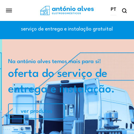
PT
PT
serviço de entrega e instalação gratuita!
EN
Na antónio alves temos mais para si!
oferta do serviço de
entrega e instalação.
ver produtos