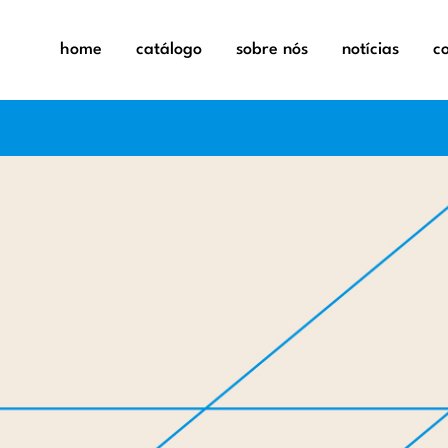
home
catálogo
sobre nós
notícias
c
exaustor
exaustor
aquecime
fornos
aspirador
máquinas 
balanças
microond
capa elét
placas
desumidi