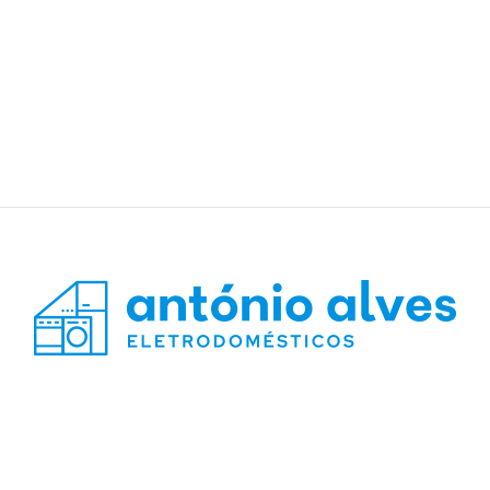
sanduicheiras
torradeiras
varinhas mágicas