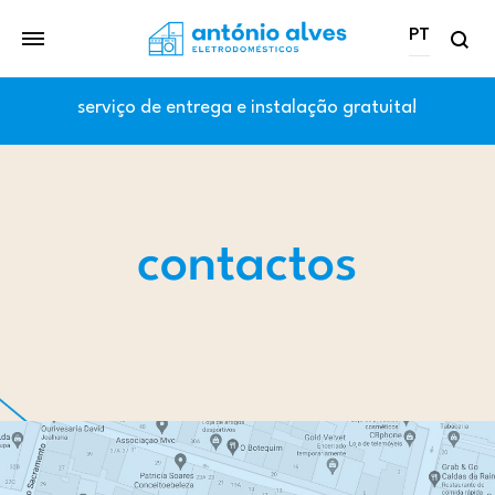
PT
PT
serviço de entrega e instalação gratuita!
EN
contactos