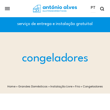
PT
Se
PT
serviço de entrega e instalação gratuita!
EN
congeladores
Home
»
Grandes Domésticos
»
Instalação Livre
»
Frio
»
Congeladores