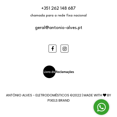
+351 262 148 687
chamada para a rede fixa nacional
geral@antonio-alves.pt
Facebook
Instagram
ANTÓNIO ALVES - ELETRODOMÉSTICOS ©2022 | MADE WITH
BY
PIXELS BRAND
Wh