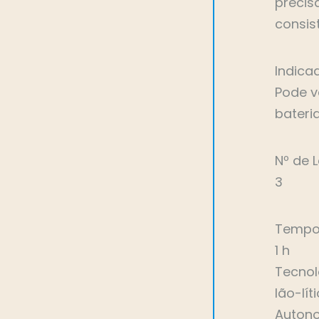
precis
consist
Indica
Pode v
bateri
Nº de 
3
Tempo
1 h
Tecnol
Ião-lít
Auton