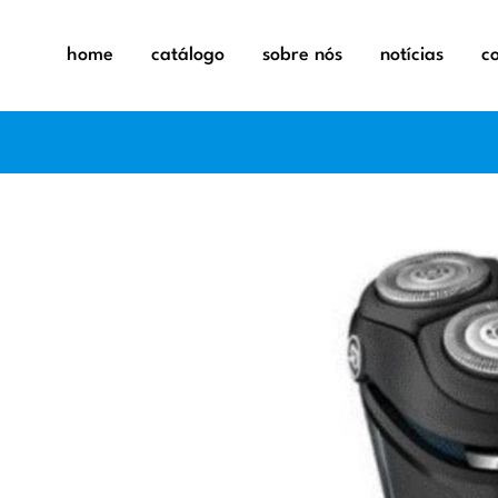
home
catálogo
sobre nós
notícias
c
exaustor
exaustor
aquecime
fornos
aspirador
máquinas 
balanças
microond
capa elét
placas
desumidi