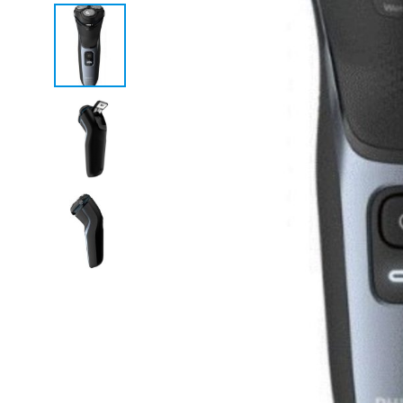
ferros
máquinas
secadore
ventoinh