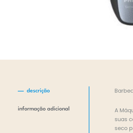
Barbea
descrição
informação adicional
A Máqu
suas c
seco p