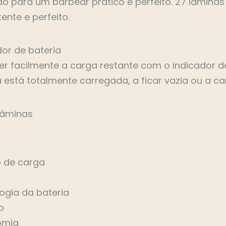
ão para um barbear prático e perfeito. 27 lâmin
ente e perfeito.
dor de bateria
er facilmente a carga restante com o indicador de
a está totalmente carregada, a ficar vazia ou a ca
Lâminas
 de carga
ogia da bateria
io
omia