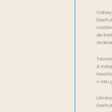
Cabeça
Desfru
rotati
de bar
acabam
Tecnol
A máqu
lavató
o seu 
Lâmin
Desfru