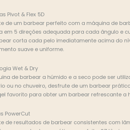
s Pivot & Flex 5D
te de um barbear perfeito com a máquina de bar
va em 5 direções adequada para cada ângulo e cu
bear corta cada pelo imediatamente acima do ní
ento suave e uniforme.
ogia Wet & Dry
ina de barbear a húmido e a seco pode ser utili
rio ou no chuveiro, desfrute de um barbear práti
gel favorito para obter um barbear refrescante a 
as PowerCut
te de resultados de barbear consistentes com lâ