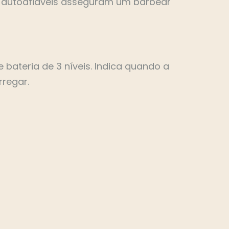
as autoafiáveis asseguram um barbear
 bateria de 3 níveis. Indica quando a
rregar.