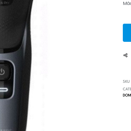
Máq
fondue
microondas
 de barbear
fritadeiras
s cabelo
grelhadores
as
jarros
jarros eléctricos
liquidificadores
máquina crepes
máquina waffles
máquinas café
SKU
CAT
mini fornos
DOM
panelas
passevite
picadoras
raclette