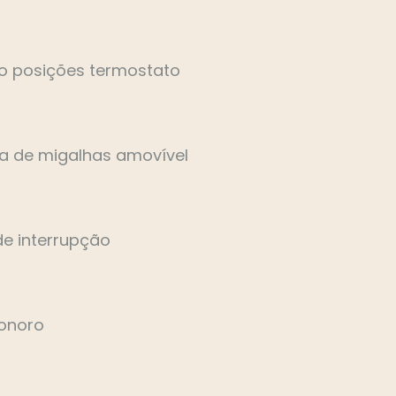
 posições termostato
a de migalhas amovível
de interrupção
Sonoro