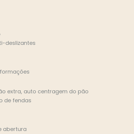
sanduicheiras
torradeiras
varinhas mágicas
o
ti-deslizantes
nformações
ão extra, auto centragem do pão
o de fendas
e abertura