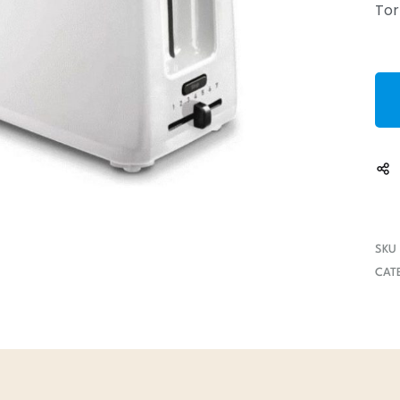
Tor
fondue
microondas
 de barbear
fritadeiras
s cabelo
grelhadores
as
jarros
jarros eléctricos
liquidificadores
máquina crepes
máquina waffles
máquinas café
SKU
CAT
mini fornos
panelas
passevite
picadoras
raclette