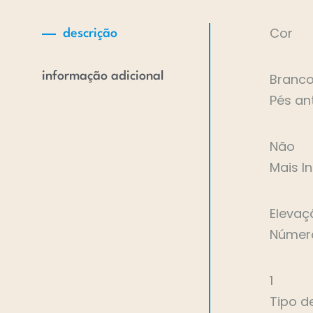
Cor
descrição
informação adicional
Branc
Pés an
Não
Mais I
Elevaç
Númer
1
Tipo d