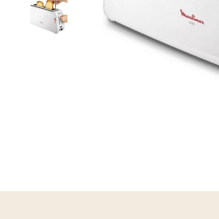
ferros
máquinas
secadore
ventoinh