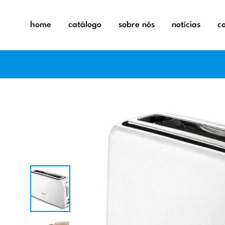
home
catálogo
sobre nós
notícias
c
exaustor
exaustor
aquecime
fornos
aspirador
máquinas 
balanças
microond
capa elét
placas
desumidi