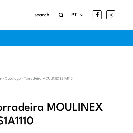
Search
Facebook
Instag
PT
PT
e
»
Catálogo
»
Torradeira MOULINEX LS1A1110
apor
orradeira MOULINEX
S1A1110