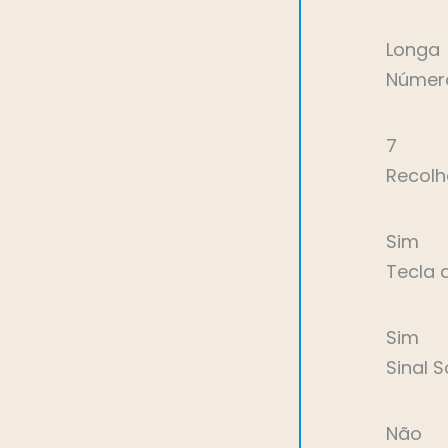
Longa
Número
7
Recolh
Sim
Tecla 
Sim
Sinal 
Não