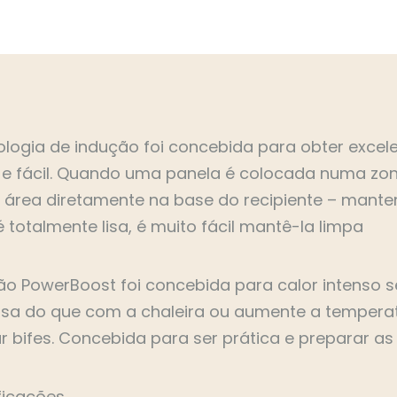
sanduicheiras
torradeiras
varinhas mágicas
ologia de indução foi concebida para obter excel
 e fácil. Quando uma panela é colocada numa zo
a área diretamente na base do recipiente – mante
é totalmente lisa, é muito fácil mantê-la limpa
ão PowerBoost foi concebida para calor intenso
sa do que com a chaleira ou aumente a temperatur
r bifes. Concebida para ser prática e preparar as
ficações