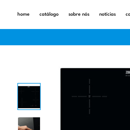
home
catálogo
sobre nós
notícias
c
exaustor
exaustor
aquecime
fornos
aspirador
máquinas 
balanças
microond
capa elét
placas
desumidi