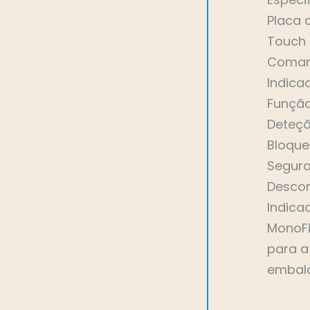
Placa 
Touch 
Coman
Indica
Funçã
Deteçã
Bloque
Segura
Desco
Indica
MonoFi
para a
embala