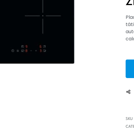
Z
fondue
microondas
 de barbear
fritadeiras
Pla
s cabelo
grelhadores
tát
aut
as
jarros
cal
jarros eléctricos
liquidificadores
máquina crepes
máquina waffles
máquinas café
mini fornos
panelas
passevite
SKU
picadoras
CAT
raclette