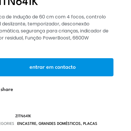
ITN641K
ca de Indução de 60 cm com 4 focos, controlo
il deslizante, temporizador, desconexão
omática, segurança para crianças, indicador de
or residual, Função PowerBoost, 6600W
entrar em contacto
share
ZITN641K
EGORIES
ENCASTRE
,
GRANDES DOMÉSTICOS
,
PLACAS