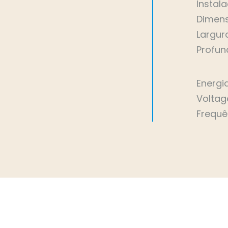
Instal
Dimens
Largur
Profun
Energi
Voltag
Frequê