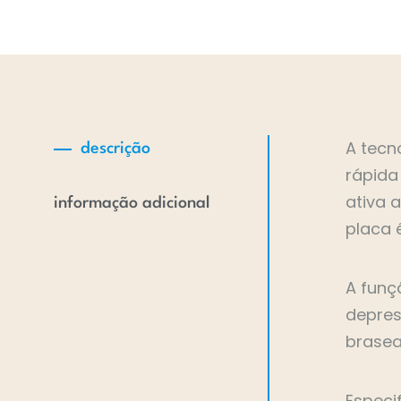
A tecn
descrição
rápida
ativa 
informação adicional
placa 
A funç
depres
brasea
Especi