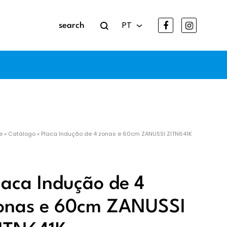
Search
Facebook
Instag
PT
PT
e
»
Catálogo
»
Placa Indução de 4 zonas e 60cm ZANUSSI ZITN641K
apor
laca Indução de 4
onas e 60cm ZANUSSI