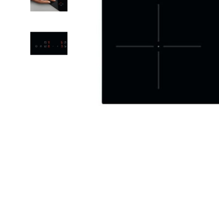
ferros
máquinas
secadore
ventoinh