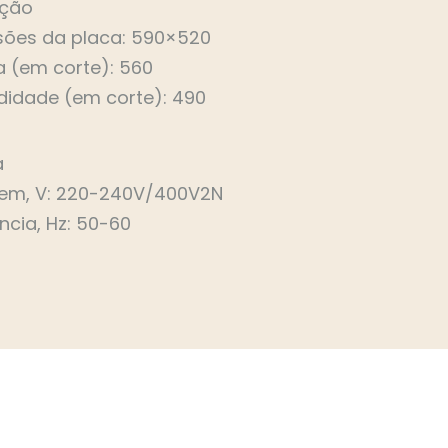
ação
ões da placa: 590×520
a (em corte): 560
didade (em corte): 490
a
em, V: 220-240V/400V2N
ncia, Hz: 50-60